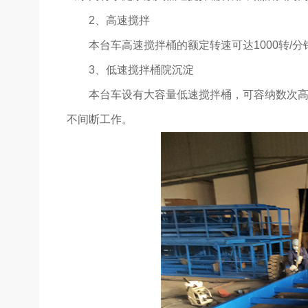
2、高速搅拌
本台车高速搅拌桶的额定转速可达1000转/
3、低速搅拌桶院沉淀
本台车设有大容量低速搅拌桶，可容纳数次
不间断工作。