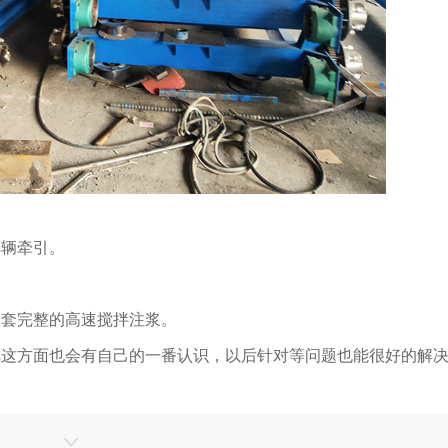
车辆牵引。
一套完整的高速搅拌注浆。
车
这方面也会有自己的一番认识，以后针对等问题也能很好的解