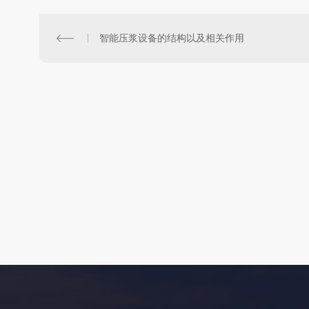
智能压浆设备的结构以及相关作用