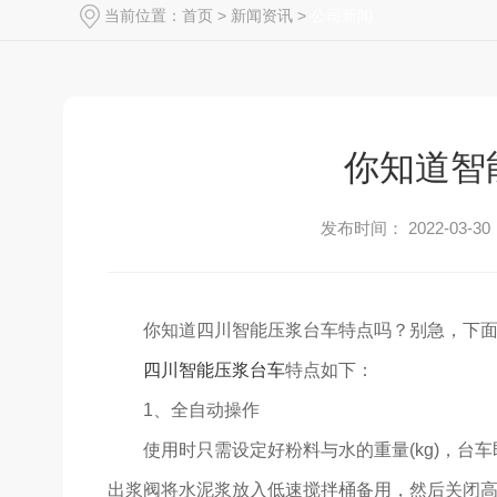
当前位置：
首页
>
新闻资讯
>
公司新闻
你知道智
发布时间： 2022-03-30
你知道四川智能压浆台车
特点吗
？别急，下
四川智能压浆台车
特点如下：
1、全自动操作
使用时只需设定好粉料与水的重量(kg)，
出浆阀将水泥浆放入低速搅拌桶备用，然后关闭