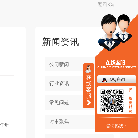
返回
新闻资讯
公司新闻
在
QQ咨询
线
行业资讯
客
扫
一
服
扫
常见问题
更
精
彩
时事聚焦
打开
咨询热线：