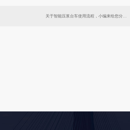
关于智能压浆台车使用流程，小编来给您分享一下